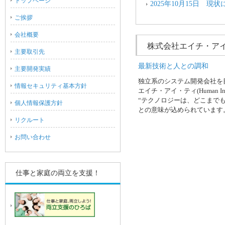
トップページ
2025年10月15日 
ご挨拶
会社概要
株式会社エイチ・ア
主要取引先
最新技術と人との調和
主要開発実績
Previous
Next
独立系のシステム開発会社を
情報セキュリティ基本方針
1
エイチ・アイ・ティ(Human Inter
2
“テクノロジーは、どこまで
個人情報保護方針
3
との意味が込められています
4
リクルート
お問い合わせ
仕事と家庭の両立を支援！